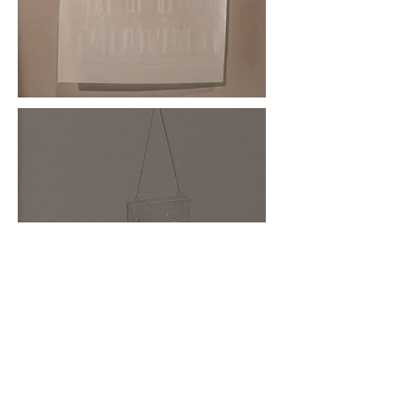
Por lo general, todos deberíamos caer
Exposición colectiva Un Paisaje Silencioso
CCU Sala de arte, Santiago
2015
Una destrucción y construcción apareció al frente del
lugar que habité durante 22 años. Este cambio fue
observado desde la ventana que daba justo hacia vereda
de al frente, contemplando paulatinamente la demolición
de ocho casas y la posterior construcción de un